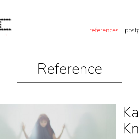
references
post
Reference
Ka
Kn