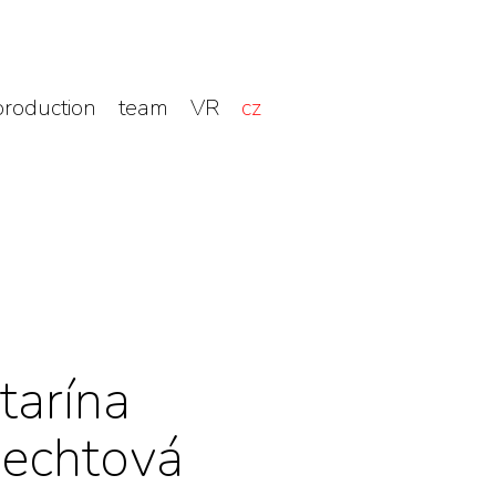
production
team
VR
cz
tarína
echtová