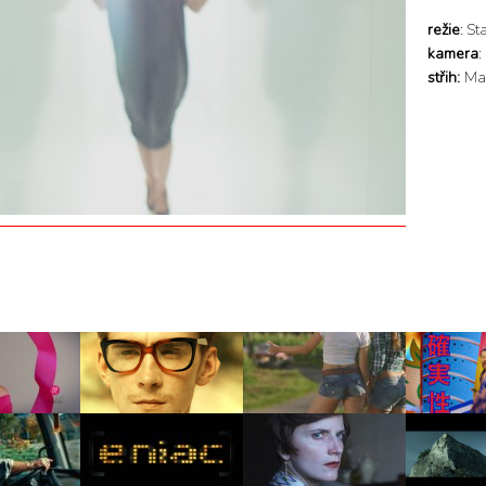
režie
: S
kamera
:
střih:
Ma