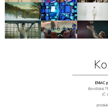
Ko
ENIAC pr
Jílovišťská 
IČ:
produk