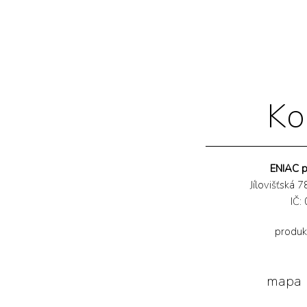
Ko
ENIAC pr
Jílovišťská 
IČ:
produk
mapa