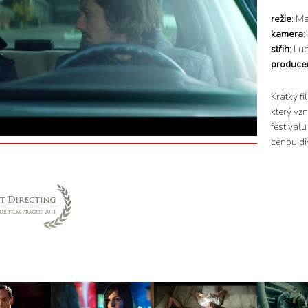
režie
: M
kamera
:
střih
: Lu
produce
Krátký fi
který vz
festival
cenou di