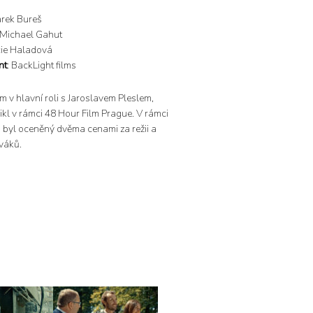
arek Bureš
 Michael Gahut
cie Haladová
nt
: BackLight films
lm v hlavní roli s Jaroslavem Pleslem,
nikl v rámci 48 Hour Film Prague. V rámci
u byl oceněný dvěma cenami za režii a
váků.